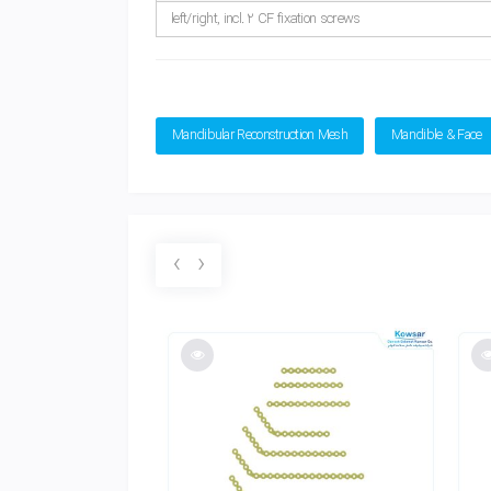
left/right, incl. 2 CF fixation screws
Mandibular Reconstruction Mesh
Mandible & Face
›
‹