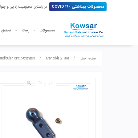
محصولات بهداشتی -19 COVID
در راستای محرومیت زدایی و جلوگی
محصولات
رسانه
تحقیق و
صفحه اصلی
Mandible & Face
dibular joint prosthesis