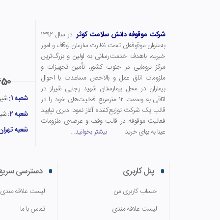
شرکت موقوفه دانش سلامت کوثر
در سال ۱۳۹۲
به‌عنوان موقوفه‌ای تحت نظارت سازمان اوقاف و امور
خیریه، باهدف خدمت‌رسانی به اولین و بزرگ‌ترین
مرکز ترومایی در جنوب کشور، تأمین تجهیزات و
ملزومات اتاق عمل و بالاخص مساعدت با احوال
50
بیماران در محل بیمارستان شهید رجایی شیراز در
شعبه 1:
شیرا
اتاقی به وسعت ۱۲ مترمربع فعالیت‌های خود را در
قالب یک شرکت توزیع‌کننده آغاز نمود. دیری نپایید
شعبه 2
:
شیر
فعالیت موقوفه در قالب وقف و عرضه‌ی ملزومات
شعبه تهران
عینا به بهای خرید
بیشتر بخوانید
…
پنل کاربری
دسترسی سریع
حساب کاربری من
لیست علاقه مندی
لیست علاقه مندی
تماس با ما