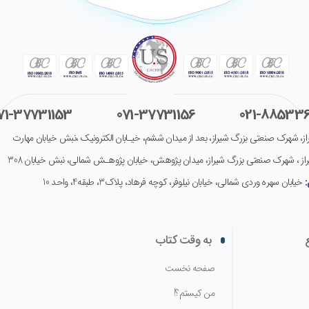
71-37731153
071-37731156
021-
885336
ز، شهرک صنعتی بزرگ شیراز، بعد از میدان ششم، خیـابان الکترونیک ،نبش خیابان مهارت
از ، شهرک صنعتی بزرگ شیراز، میدان پژوهش، خیابان پژوهـش شمالی، نبش خیابان 308
:
خیابان سهره وردی شمالی، خیابان نیلوفر، کوچه فرهاد، پلاک3، طبقه4، واحد 10
به وقت کتاب
صفحه نخست
من کیستم؟!