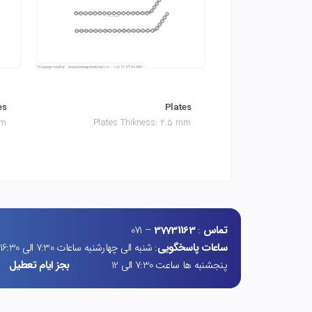
es
Plates
mm
Plates Thikness: 2.5 mm
تماس
:
37731163
– 071
ساعات پاسخگویی
: شنبه الی چهارشنبه ساعات 7:30 الی 16:30
پنجشنبه ها ساعت 7:30 الی 12
بجز ایام تعطیل