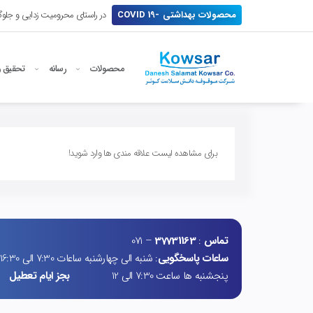
محصولات بهداشتی -19 COVID
در راستای محرومیت زدایی و جلوگی
محصولات
رسانه
تحقیق و
برای مشاهده لیست علاقه مندی ها وارد شوید!
تماس
:
37731163
– 071
ساعات پاسخگویی
: شنبه الی چهارشنبه ساعات 7:30 الی 16:30
پنجشنبه ها ساعت 7:30 الی 12
بجز ایام تعطیل