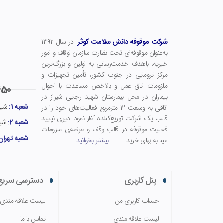
شرکت موقوفه دانش سلامت کوثر
در سال ۱۳۹۲
به‌عنوان موقوفه‌ای تحت نظارت سازمان اوقاف و امور
خیریه، باهدف خدمت‌رسانی به اولین و بزرگ‌ترین
مرکز ترومایی در جنوب کشور، تأمین تجهیزات و
ملزومات اتاق عمل و بالاخص مساعدت با احوال
50
بیماران در محل بیمارستان شهید رجایی شیراز در
شعبه 1:
شیرا
اتاقی به وسعت ۱۲ مترمربع فعالیت‌های خود را در
قالب یک شرکت توزیع‌کننده آغاز نمود. دیری نپایید
شعبه 2
:
شیر
فعالیت موقوفه در قالب وقف و عرضه‌ی ملزومات
شعبه تهران
عینا به بهای خرید
بیشتر بخوانید
…
پنل کاربری
دسترسی سریع
حساب کاربری من
لیست علاقه مندی
لیست علاقه مندی
تماس با ما