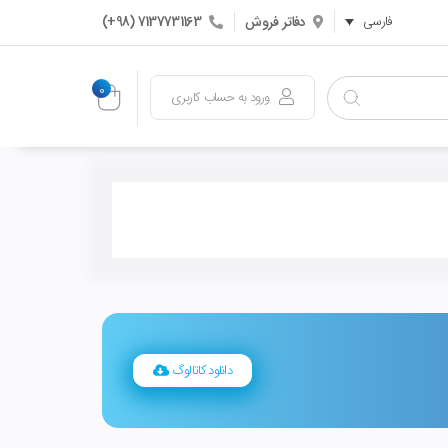
دفاتر فروش
7137731163 (98+)
فارسی
0
ورود به حساب كاربری
دانلود کاتالوگ