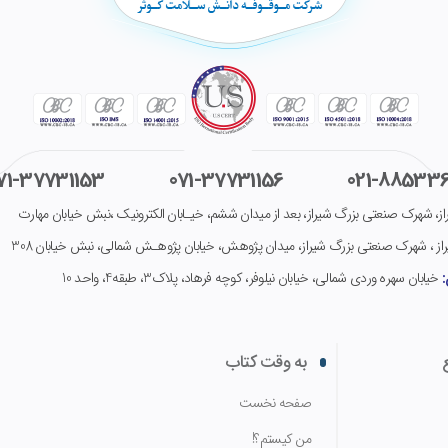
71-37731153
071-37731156
021-
885336
ز، شهرک صنعتی بزرگ شیراز، بعد از میدان ششم، خیـابان الکترونیک ،نبش خیابان مهارت
از ، شهرک صنعتی بزرگ شیراز، میدان پژوهش، خیابان پژوهـش شمالی، نبش خیابان 308
:
خیابان سهره وردی شمالی، خیابان نیلوفر، کوچه فرهاد، پلاک3، طبقه4، واحد 10
به وقت کتاب
صفحه نخست
من کیستم؟!