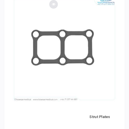
t
Strut Plates