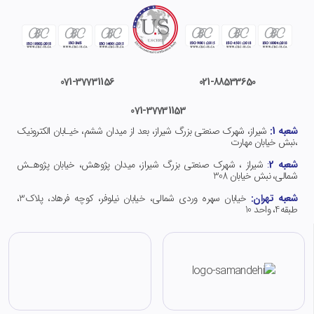
071-37731156
021-
88533650
071-37731153
شعبه 1:
شیراز، شهرک صنعتی بزرگ شیراز، بعد از میدان ششم، خیـابان الکترونیک
،نبش خیابان مهارت
شعبه 2
:
شیراز ، شهرک صنعتی بزرگ شیراز، میدان پژوهش، خیابان پژوهـش
شمالی، نبش خیابان 308
شعبه تهران:
خیابان سهره وردی شمالی، خیابان نیلوفر، کوچه فرهاد، پلاک3،
طبقه4، واحد 10