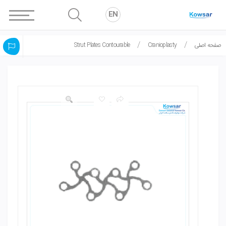
EN
صفحه اصلی
Cranioplasty
Strut Plates Contourable