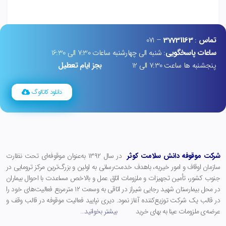
تماس
:
37731163
– 071
ساعات پاسخگویی
: شنبه الی چهارشنبه ساعات 7:30 الی 16:30
پنجشنبه ها ساعت 7:30 الی 12
بجز ایام تعطیل
دانلود کاتالوگ
شرکت موقوفه دانش سلامت کوثر
در سال ۱۳۹۲ به‌عنوان موقوفه‌ای تحت نظارت
سازمان اوقاف و امور خیریه، باهدف خدمت‌رسانی به اولین و بزرگ‌ترین مرکز ترومایی در
جنوب کشور، تأمین تجهیزات و ملزومات اتاق عمل و بالاخص مساعدت با احوال بیماران
در محل بیمارستان شهید رجایی شیراز در اتاقی به وسعت ۱۲ مترمربع فعالیت‌های خود را
در قالب یک شرکت توزیع‌کننده آغاز نمود. دیری نپایید فعالیت موقوفه در قالب وقف و
عرضه‌ی ملزومات عینا به بهای خرید
بیشتر بخوانید
…