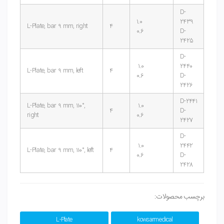
D-
1.0
2439
L-Plate, bar 9 mm, right
4
0.6
D-
2425
D-
1.0
2440
L-Plate, bar 9 mm, left
4
0.6
D-
2426
D-2441
L-Plate, bar 9 mm, 110°,
1.0
4
D-
right
0.6
2427
D-
1.0
2442
L-Plate, bar 9 mm, 110°, left
4
0.6
D-
2428
برچسب محصولات:
L-Plate
kowsarmedical