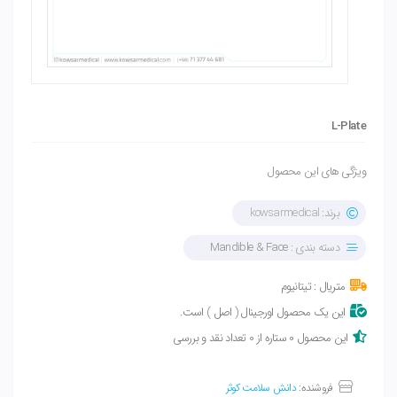
L-Plate
ویژگی های این محصول
برند: kowsarmedical
دسته بندی :
Mandible & Face
متریال : تیتانیوم
این یک محصول اورجینال ( اصل ) است.
این محصول 0 ستاره از 0 تعداد نقد و بررسی
فروشنده:
دانش سلامت کوثر