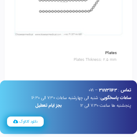
s
Plates
m
Plates Thikness: 2.5 mm
تماس
:
37731163
– 071
ساعات پاسخگویی
: شنبه الی چهارشنبه ساعات 7:30 الی 16:30
پنجشنبه ها ساعت 7:30 الی 12
بجز ایام تعطیل
دانلود کاتالوگ