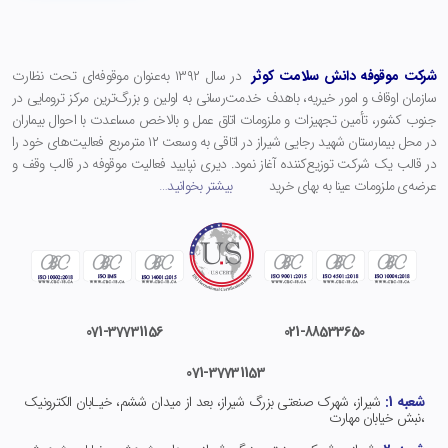
شرکت موقوفه دانش سلامت کوثر
در سال ۱۳۹۲ به‌عنوان موقوفه‌ای تحت نظارت
سازمان اوقاف و امور خیریه، باهدف خدمت‌رسانی به اولین و بزرگ‌ترین مرکز ترومایی در
جنوب کشور، تأمین تجهیزات و ملزومات اتاق عمل و بالاخص مساعدت با احوال بیماران
در محل بیمارستان شهید رجایی شیراز در اتاقی به وسعت ۱۲ مترمربع فعالیت‌های خود را
در قالب یک شرکت توزیع‌کننده آغاز نمود. دیری نپایید فعالیت موقوفه در قالب وقف و
عرضه‌ی ملزومات عینا به بهای خرید
بیشتر بخوانید
…
071-37731156
021-
88533650
071-37731153
شعبه 1:
شیراز، شهرک صنعتی بزرگ شیراز، بعد از میدان ششم، خیـابان الکترونیک
،نبش خیابان مهارت