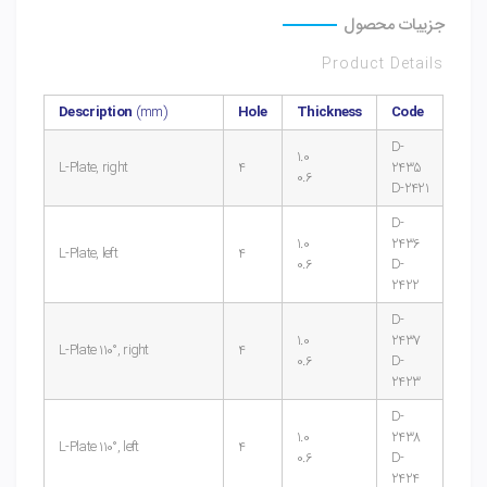
جزییات محصول
Product Details
Description
(mm)
Hole
Thickness
Code
D-
1.0
L-Plate, right
4
2435
0.6
D-2421
D-
1.0
2436
L-Plate, left
4
0.6
D-
2422
D-
1.0
2437
L-Plate 110°, right
4
0.6
D-
2423
D-
1.0
2438
L-Plate 110°, left
4
0.6
D-
2424