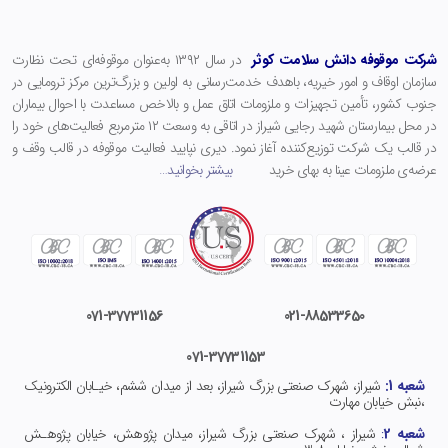
شرکت موقوفه دانش سلامت کوثر
در سال ۱۳۹۲ به‌عنوان موقوفه‌ای تحت نظارت
سازمان اوقاف و امور خیریه، باهدف خدمت‌رسانی به اولین و بزرگ‌ترین مرکز ترومایی در
جنوب کشور، تأمین تجهیزات و ملزومات اتاق عمل و بالاخص مساعدت با احوال بیماران
در محل بیمارستان شهید رجایی شیراز در اتاقی به وسعت ۱۲ مترمربع فعالیت‌های خود را
در قالب یک شرکت توزیع‌کننده آغاز نمود. دیری نپایید فعالیت موقوفه در قالب وقف و
عرضه‌ی ملزومات عینا به بهای خرید
بیشتر بخوانید
…
071-37731156
021-
88533650
071-37731153
شعبه 1:
شیراز، شهرک صنعتی بزرگ شیراز، بعد از میدان ششم، خیـابان الکترونیک
،نبش خیابان مهارت
شعبه 2
:
شیراز ، شهرک صنعتی بزرگ شیراز، میدان پژوهش، خیابان پژوهـش