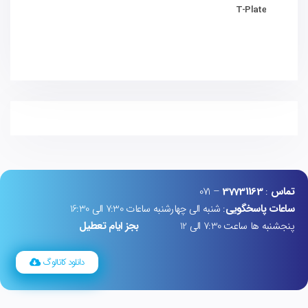
T-Plate
تماس
:
37731163
– 071
ساعات پاسخگویی
: شنبه الی چهارشنبه ساعات 7:30 الی 16:30
پنجشنبه ها ساعت 7:30 الی 12
بجز ایام تعطیل
دانلود کاتالوگ