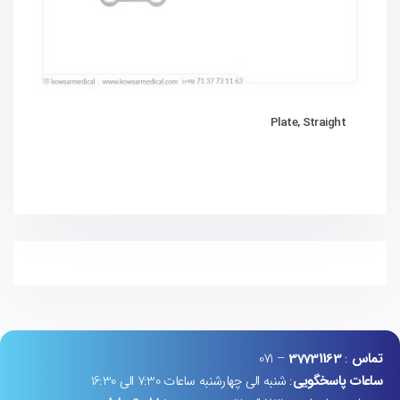
Plate, Straight
تماس
:
37731163
– 071
ساعات پاسخگویی
: شنبه الی چهارشنبه ساعات 7:30 الی 16:30