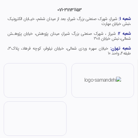
071-37731153
شعبه 1:
شیراز، شهرک صنعتی بزرگ شیراز، بعد از میدان ششم، خیـابان الکترونیک
،نبش خیابان مهارت
شعبه 2
:
شیراز ، شهرک صنعتی بزرگ شیراز، میدان پژوهش، خیابان پژوهـش
شمالی، نبش خیابان 308
شعبه تهران:
خیابان سهره وردی شمالی، خیابان نیلوفر، کوچه فرهاد، پلاک3،
طبقه4، واحد 10