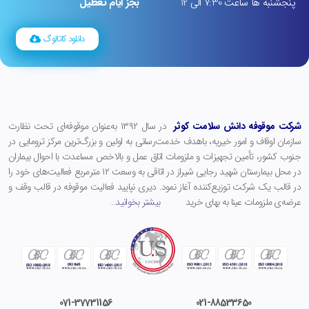
پنجشنبه ها ساعت 7:30 الی 12
بجز ایام تعطیل
دانلود کاتالوگ
شرکت موقوفه دانش سلامت کوثر
در سال ۱۳۹۲ به‌عنوان موقوفه‌ای تحت نظارت
سازمان اوقاف و امور خیریه، باهدف خدمت‌رسانی به اولین و بزرگ‌ترین مرکز ترومایی در
جنوب کشور، تأمین تجهیزات و ملزومات اتاق عمل و بالاخص مساعدت با احوال بیماران
در محل بیمارستان شهید رجایی شیراز در اتاقی به وسعت ۱۲ مترمربع فعالیت‌های خود را
در قالب یک شرکت توزیع‌کننده آغاز نمود. دیری نپایید فعالیت موقوفه در قالب وقف و
عرضه‌ی ملزومات عینا به بهای خرید
بیشتر بخوانید
…
071-37731156
021-
88533650